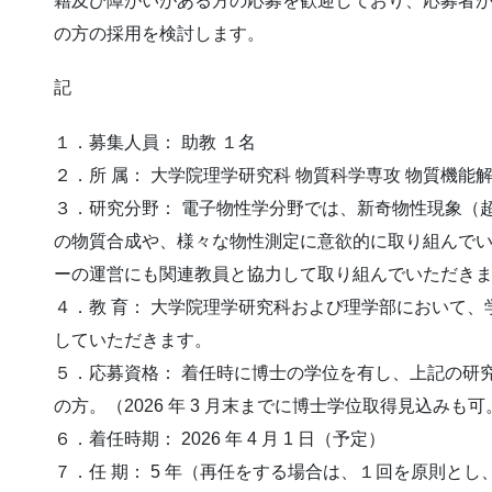
籍及び障がいがある方の応募を歓迎しており、応募者
の方の採用を検討します。
記
１．募集人員： 助教 １名
２．所 属： 大学院理学研究科 物質科学専攻 物質機能
３．研究分野： 電子物性学分野では、新奇物性現象（
の物質合成や、様々な物性測定に意欲的に取り組んで
ーの運営にも関連教員と協力して取り組んでいただき
４．教 育： 大学院理学研究科および理学部において
していただきます。
５．応募資格： 着任時に博士の学位を有し、上記の研
の方。（2026 年 3 月末までに博士学位取得見込みも可
６．着任時期： 2026 年 4 月 1 日（予定）
７．任 期： 5 年（再任をする場合は、１回を原則とし