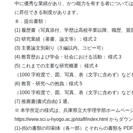
中に優秀な業績があり、かつ能力を有する者について
に昇任できる制度があります。
８．提出書類：
(1) 履歴書（写真添付、学歴は高校卒業以降、職歴、賞
(2) 研究業績（著書、論文等）：様式 2
(3) 主要論文別刷り（3 編以内。コピー可）
(4) 教育歴および学会・社会における活動： 様式 3
(5) これまでの主要な研究概要： 様式 4
（1000 字程度で、図、写真、表（文字に含めず）な
(6) 教育・研究への抱負：様式 5
（1000 字程度で、図、写真、表（文字に含めず）な
(7) 推薦書(書式自由) 1 通。
※ 本学所定の様式は、兵庫県立大学理学部ホームペー
https://www.sci.u-hyogo.ac.jp/staff/index.htm
(1)-(6)の書類の印刷体（各一部）とそれらの書類を PD