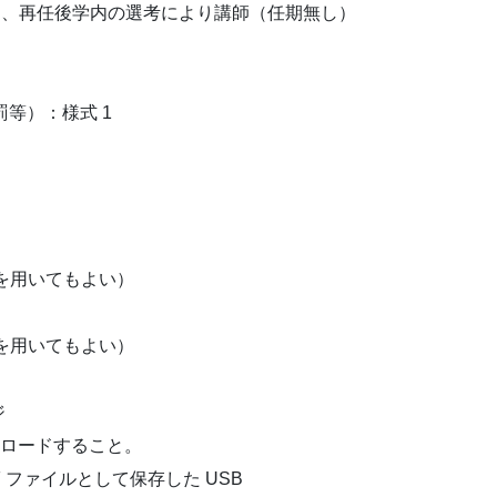
は、再任後学内の選考により講師（任期無し）
罰等）：様式 1
どを用いてもよい）
どを用いてもよい）
ジ
l からダウンロードすること。
F ファイルとして保存した USB