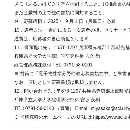
メモリあるいは CD-R 等を同封すること。(7)推薦書
または厳封の上で他の書類に同封すること。
９．応募締切： 2025 年 9 月 1 日（月曜日）必着
10．選考方法： 書面による一次選考の後、セミナー
通費は、応募者の自己負担とします。
11．書類提出先： 〒678-1297 兵庫県赤穂郡上郡町光都 3 
兵庫県立大学大学院理学研究科長 吉久 徹
経営部総務課気付 TEL: 0791-58-0101
※ 封筒に「電子物性学分野助教応募書類在中」と朱書
なお、原則として応募書類は返却しません。
12．問い合わせ先：〒678-1297 兵庫県赤穂郡上郡町光都
兵庫県立大学大学院理学研究科 宮坂 茂樹
TEL: 0791-58-0143 （直通） E-mail: miyasaka@sci.u-hy
※ 当研究科のホームページの URL は https://www.sci.u-h
————————————————————