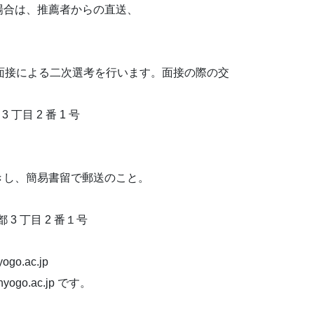
の場合は、推薦者からの直送、
と面接による二次選考を行います。面接の際の交
丁目 2 番 1 号
きし、簡易書留で郵送のこと。
 3 丁目 2 番１号
ogo.ac.jp
yogo.ac.jp です。