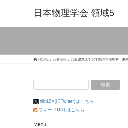
コ
ナ
ン
ビ
日本物理学会 領域5
テ
ゲ
ン
ー
ツ
シ
へ
ョ
ス
ン
キ
に
ッ
移
HOME
公募情報
兵庫県立大学大学院理学研究科 助
プ
動
領域5X(旧Twitter)はこちら
フィードURLはこちら
Menu