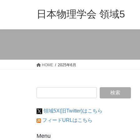
コ
ナ
ン
ビ
日本物理学会 領域5
テ
ゲ
ン
ー
ツ
シ
へ
ョ
ス
ン
キ
に
ッ
移
HOME
2025年6月
プ
動
領域5X(旧Twitter)はこちら
フィードURLはこちら
Menu